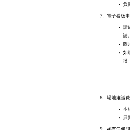
負
7.
電子看板申
請
請
圖片
如
播
8.
場地維護費
本
展
9.
如有任何問題請