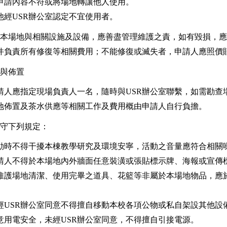
申請內容不符或將場地轉讓他人使用。
他經USR辦公室認定不宜使用者。
本場地與相關設施及設備，應善盡管理維護之責，如有毀損，應
件負責所有修復等相關費用；不能修復或滅失者，申請人應照價
與佈置
請人應指定現場負責人一名，隨時與USR辦公室聯繫，如需勘查
地佈置及茶水供應等相關工作及費用概由申請人自行負擔。
守下列規定：
動時不得干擾本棟教學研究及環境安寧，活動之音量應符合相關
請人不得於本場地內外牆面任意裝潢或張貼標示牌、海報或宣傳
維護場地清潔、使用完畢之道具、花籃等非屬於本場地物品，應
。
經USR辦公室同意不得擅自移動本校各項公物或私自架設其他設
意用電安全，未經USR辦公室同意，不得擅自引接電源。