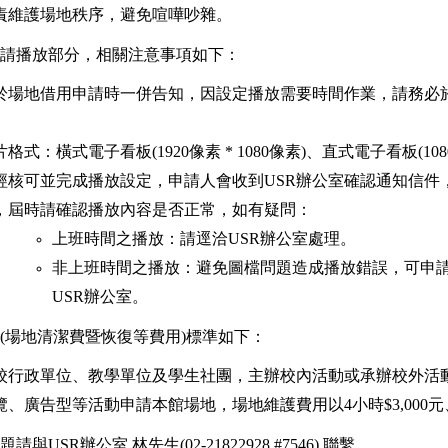
責維護場地秩序，避免喧嘩吵雜。
請播放部分，相關注意事項如下：
於場地借用申請時一併告知，因設定播放需要時間作業，請務必於
。
格式：橫式電子看板(1920像素 * 1080像素)、直式電子看板(1080
經核可並完成播放設定，申請人會收到USR辦公室確認通知信件
，屆時請確認播放內容是否正常，如有疑問：
上班時間之播放：請逕洽USR辦公室處理。
非上班時間之播放：避免圖檔問題造成播放錯誤，可申
USR辦公室。
(場地清潔費暨恢復等費用)標準如下：
校行政單位、教學單位及學生社團，主辦校內活動或承辦校外活
覽、廣告型等活動申請本館場地，場地維護費用以4小時$3,000元、1
與USR辦公室 林先生(02-21822928 #7546) 聯繫。