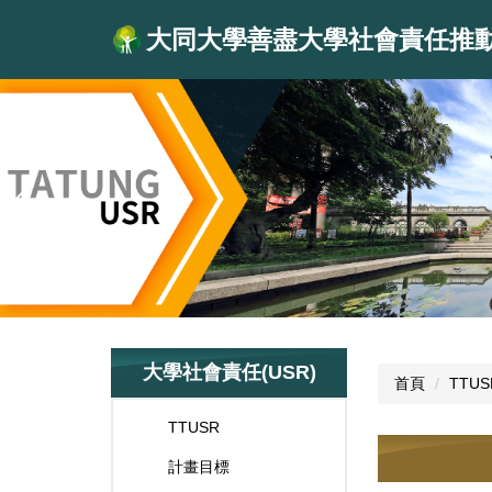
跳
大同大學善盡大學社會責任推
到
主
要
內
容
區
大學社會責任(USR)
首頁
​TT
TTUSR
計畫目標