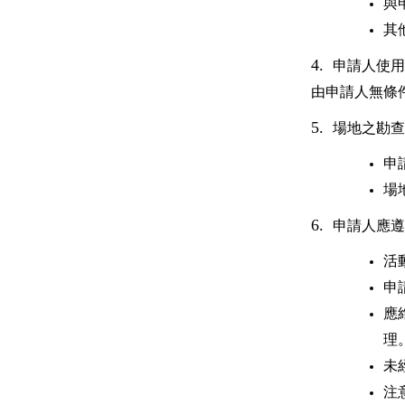
與
其
4.
申請人使用
由申請人無條
5.
場地之勘查
申
場
6.
申請人應遵
活
申
應
理
未
注